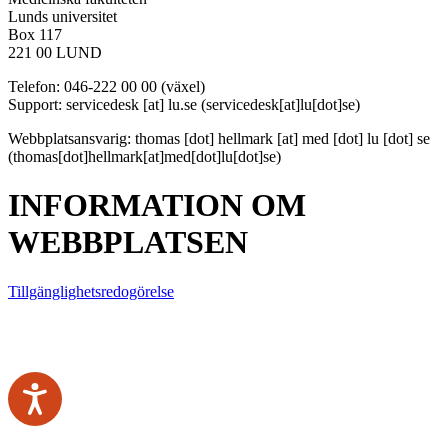
Lunds universitet
Box 117
221 00 LUND
Telefon: 046-222 00 00 (växel)
Support:
servicedesk
[at]
lu
.
se
(servicedesk[at]lu[dot]se)
Webbplatsansvarig:
thomas
[dot]
hellmark
[at]
med
[dot]
lu
[dot]
se
(thomas[dot]hellmark[at]med[dot]lu[dot]se)
INFORMATION OM
WEBBPLATSEN
Tillgänglighetsredogörelse