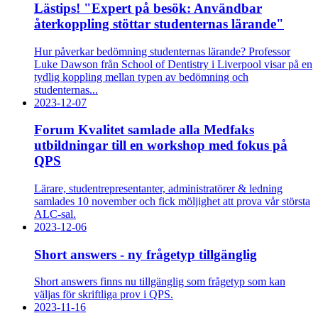
Lästips! "Expert på besök: Användbar
återkoppling stöttar studenternas lärande"
Hur påverkar bedömning studenternas lärande? Professor
Luke Dawson från School of Dentistry i Liverpool visar på en
tydlig koppling mellan typen av bedömning och
studenternas...
2023-12-07
Forum Kvalitet samlade alla Medfaks
utbildningar till en workshop med fokus på
QPS
Lärare, studentrepresentanter, administratörer & ledning
samlades 10 november och fick möljighet att prova vår största
ALC-sal.
2023-12-06
Short answers - ny frågetyp tillgänglig
Short answers finns nu tillgänglig som frågetyp som kan
väljas för skriftliga prov i QPS.
2023-11-16