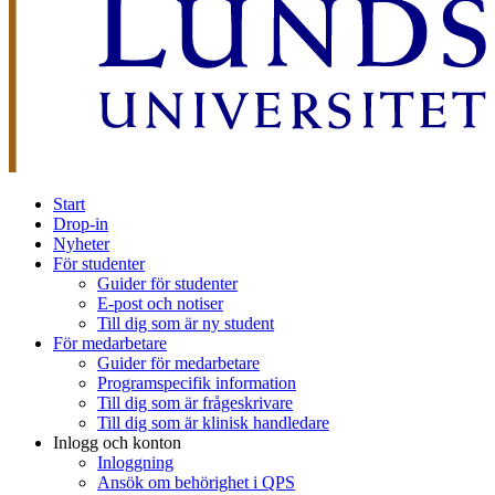
Start
Drop-in
Nyheter
För studenter
Guider för studenter
E-post och notiser
Till dig som är ny student
För medarbetare
Guider för medarbetare
Programspecifik information
Till dig som är frågeskrivare
Till dig som är klinisk handledare
Inlogg och konton
Inloggning
Ansök om behörighet i QPS