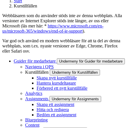
Start
Kurstillfällen
Webbläsaren som du använder stöds inte av denna webbplats. Alla
versioner av Internet Explorer stöds inte längre, av oss eller
Microsoft (läs mer här: *
https://www.microsoft.com/en-
us/microsoft-365/windows/end-of-ie-support
).
Var god och använd en modern webbläsare för att ta del av denna
webbplats, som t.ex. nyaste versioner av Edge, Chrome, Firefox
eller Safari osv.
Guider för medarbetare
Undermeny för Guider för medarbetare
Navigera i QPS
Kurstillfällen
Undermeny för Kurstillfällen
Skapa nytt kurstillfälle
Hantera kursdeltagare
Förbered ett nytt kurstillfälle
Analytics
Assignments
Undermeny för Assignments
Skapa ett assignment
Hitta och redigera
Bedöm ett assignment
Blueprinting
Content