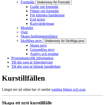
Formulär
Undermeny för Formulär
Guide om formulär
Filmer om formulär
För kliniska handledare
Exit ticket
Kursvärderingar
Moduler
Quiz
Skapa bedömningsfrågor
Skriftliga prov
Undermeny för Skriftliga prov
Skapa prov
Genomföra prov
Analys och resultat
Programspecifik information
Till dig som är frågeskrivare
Till dig som är klinisk handledare
Kurstillfällen
Längst ner på sidan har vi samlat
vanliga frågor och svar
.
Skapa ett nytt kurstillfälle