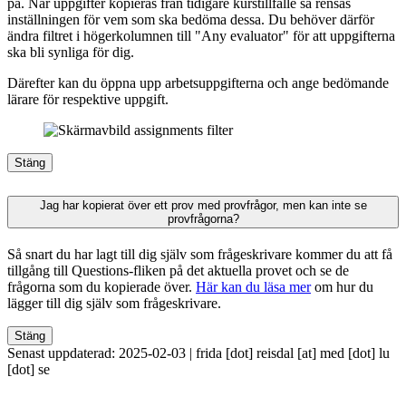
på. När uppgifter kopieras från tidigare kurstillfälle så rensas
inställningen för vem som ska bedöma dessa. Du behöver därför
ändra filtret i högerkolumnen till "Any evaluator" för att uppgifterna
ska bli synliga för dig.
Därefter kan du öppna upp arbetsuppgifterna och ange bedömande
lärare för respektive uppgift.
Stäng
Jag har kopierat över ett prov med provfrågor, men kan inte se
provfrågorna?
Så snart du har lagt till dig själv som frågeskrivare kommer du att få
tillgång till Questions-fliken på det aktuella provet och se de
frågorna som du kopierade över.
Här kan du läsa mer
om hur du
lägger till dig själv som frågeskrivare.
Stäng
Senast uppdaterad: 2025-02-03 |
frida
[dot]
reisdal
[at]
med
[dot]
lu
[dot]
se