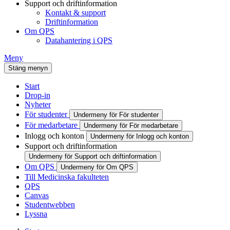
Support och driftinformation
Kontakt & support
Driftinformation
Om QPS
Datahantering i QPS
Meny
Stäng menyn
Start
Drop-in
Nyheter
För studenter
Undermeny för För studenter
För medarbetare
Undermeny för För medarbetare
Inlogg och konton
Undermeny för Inlogg och konton
Support och driftinformation
Undermeny för Support och driftinformation
Om QPS
Undermeny för Om QPS
Till Medicinska fakulteten
QPS
Canvas
Studentwebben
Lyssna