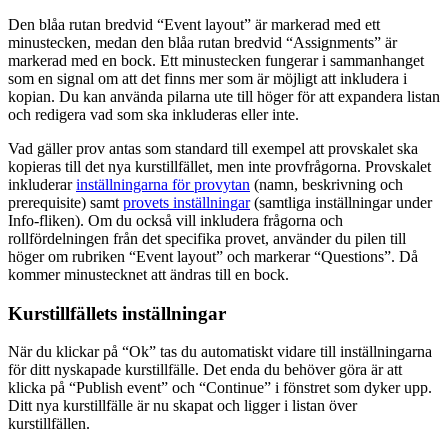
Den blåa rutan bredvid “Event layout” är markerad med ett
minustecken, medan den blåa rutan bredvid “Assignments” är
markerad med en bock. Ett minustecken fungerar i sammanhanget
som en signal om att det finns mer som är möjligt att inkludera i
kopian. Du kan använda pilarna ute till höger för att expandera listan
och redigera vad som ska inkluderas eller inte.
Vad gäller prov antas som standard till exempel att provskalet ska
kopieras till det nya kurstillfället, men inte provfrågorna. Provskalet
inkluderar
inställningarna för provytan
(namn, beskrivning och
prerequisite) samt
provets inställningar
(samtliga inställningar under
Info-fliken). Om du också vill inkludera frågorna och
rollfördelningen från det specifika provet, använder du pilen till
höger om rubriken “Event layout” och markerar “Questions”. Då
kommer minustecknet att ändras till en bock.
Kurstillfällets inställningar
När du klickar på “Ok” tas du automatiskt vidare till inställningarna
för ditt nyskapade kurstillfälle. Det enda du behöver göra är att
klicka på “Publish event” och “Continue” i fönstret som dyker upp.
Ditt nya kurstillfälle är nu skapat och ligger i listan över
kurstillfällen.