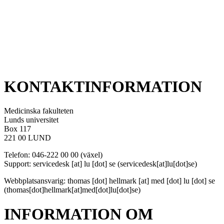
KONTAKTINFORMATION
Medicinska fakulteten
Lunds universitet
Box 117
221 00 LUND
Telefon: 046-222 00 00 (växel)
Support:
servicedesk
[at]
lu
[dot]
se
(servicedesk[at]lu[dot]se)
Webbplatsansvarig:
thomas
[dot]
hellmark
[at]
med
[dot]
lu
[dot]
se
(thomas[dot]hellmark[at]med[dot]lu[dot]se)
INFORMATION OM